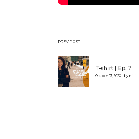
Post
PREV POST
navigation
T-shirt | Ep. 7
October 13, 2020 - by miri