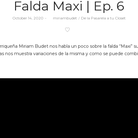
Falda Maxi | Ep. 6
Posted
Posted
October 14, 2020
by
miriambudet
De la Pasarela a tu Closet
on
in
orriqueña Miriam Budet nos habla un poco sobre la falda “Maxi” 
s nos muestra variaciones de la misma y como se puede combi